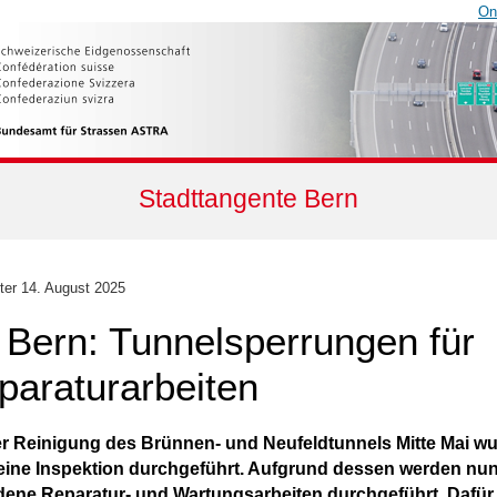
On
Stadt­tangente Bern
ter
14. August 2025
 Bern: Tunnel­sperrungen für
paraturarbeiten
r Rei­ni­gung des Brünnen- und Neufeld­tunnels Mitte Mai w
ine Inspek­tion durch­geführt. Auf­grund des­sen werden nun
­dene Reparatur- und Wartungs­arbeiten durch­geführt. Dafür