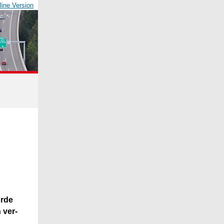
line Version
urde
 ver­