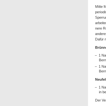
Mitte 
perio­d
Sper­ru
arbeite
nere Re
andere
Dafür 
Brünn
1 Na
Bern
1 Na
Bern
Neufel
1 Na
in b
Der Ve