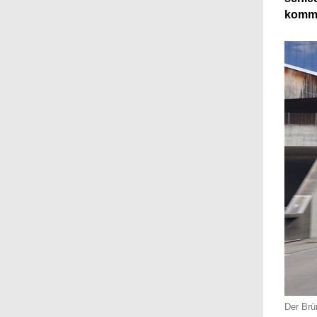
kommt
Der Brün