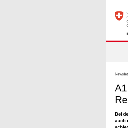
Newslet
A1
Re
Bei de
auch e
schie