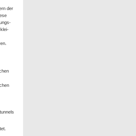
ern der
iese
tungs­
klei­
ren.
schen
schen
tunnels
et.