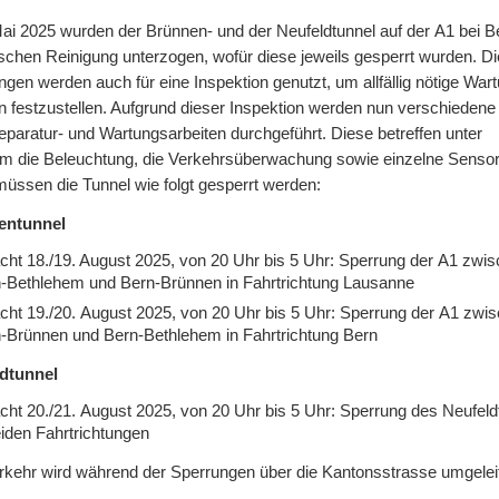
Mai 2025 wurden der Brünnen- und der Neufeld­tunnel auf der A1 bei B
ischen Reini­gung unter­zogen, wofür diese je­weils ge­sperrt wurden. D
ngen werden auch für eine Inspek­tion genutzt, um all­fällig nötige War­
n fest­zu­stellen. Auf­grund die­ser Inspek­tion werden nun ver­schie­dene 
paratur- und War­tungs­arbeiten durch­geführt. Diese betref­fen unter
m die Beleuch­tung, die Verkehrs­über­wachung sowie einzelne Sen­so
müssen die Tunnel wie folgt gesperrt werden:
entunnel
cht 18./19. August 2025, von 20 Uhr bis 5 Uhr: Sperrung der A1 zwi
-Bethlehem und Bern-Brünnen in Fahrt­richtung Lausanne
cht 19./20. August 2025, von 20 Uhr bis 5 Uhr: Sperrung der A1 zwi
-Brünnen und Bern-Bethlehem in Fahrt­richtung Bern
dtunnel
cht 20./21. August 2025, von 20 Uhr bis 5 Uhr: Sperrung des Neufeld­
eiden Fahrtrichtungen
rkehr wird während der Sper­rungen über die Kantons­strasse umgeleit