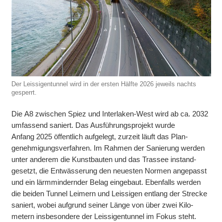
Der Leissigentunnel wird in der ersten Hälfte 2026 jeweils nachts
gesperrt.
Die A8 zwischen Spiez und Interlaken-West wird ab ca. 2032
um­fassend saniert. Das Aus­führungs­projekt wurde
Anfang 2025 öffent­lich auf­gelegt, zur­zeit läuft das Plan­
genehmigungs­verfahren. Im Rah­men der Sanie­rung wer­den
unter ande­rem die Kunst­bauten und das Tras­see instand­
gesetzt, die Ent­wässerung den neues­ten Nor­men ange­passt
und ein lärm­mindernder Belag eingebaut. Eben­falls wer­den
die bei­den Tunnel Leimern und Leissigen ent­lang der Strecke
saniert, wo­bei auf­grund seiner Länge von über zwei Kilo­
metern ins­besondere der Leissigen­tunnel im Fokus steht.