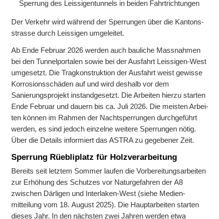
Sperrung des Leissigen­tunnels in beiden Fahrtrichtungen
Der Ver­kehr wird wäh­rend der Sper­rungen über die Kantons­
strasse durch Leissigen umgeleitet.
Ab Ende Februar 2026 wer­den auch bau­liche Mass­nahmen
bei den Tunnel­portalen sowie bei der Aus­fahrt Leissigen-West
umgesetzt. Die Trag­konstruktion der Aus­fahrt weist gewisse
Korrosions­schäden auf und wird des­halb vor dem
Sanierungs­projekt instandgesetzt. Die Arbei­ten hier­zu star­ten
Ende Februar und dauern bis ca. Juli 2026. Die meis­ten Arbei­
ten können im Rah­men der Nacht­sperrungen durch­geführt
werden, es sind je­doch ein­zelne wei­tere Sper­rungen nötig.
Über die De­tails infor­miert das ASTRA zu gegebener Zeit.
Sperrung Rüebliplatz für Holzverarbeitung
Bereits seit letz­tem Sommer lau­fen die Vor­bereitungs­arbei­ten
zur Er­höhung des Schutzes vor Natur­gefahren der A8
zwischen Därligen und Interlaken-West (siehe Medien­
mitteilung vom 18. August 2025). Die Haupt­arbeiten star­ten
dieses Jahr. In den nächs­ten zwei Jahren wer­den etwa