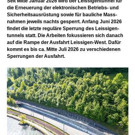
Seit Mitte Januar 2026 wird der Leissigen­tunnel für
die Erneue­rung der elektro­nischen Betriebs- und
Sicher­heits­aus­rüstung sowie für bau­liche Mass­
nahmen je­weils nachts gesperrt. Anfang Juni 2026
fin­det die letzte regu­läre Sper­rung des Leissigen­
tunnels statt. Die Arbeiten fokus­sieren sich da­nach
auf die Rampe der Aus­fahrt Leissigen-West. Dafür
kommt es bis ca. Mitte Juli 2026 zu verschie­denen
Sper­rungen der Ausfahrt.