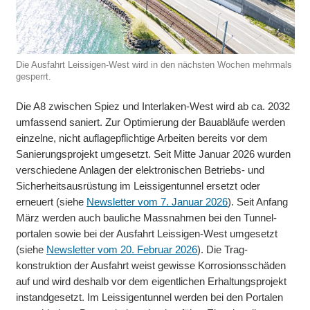
Die Aus­fahrt Leissigen-West wird in den nächs­ten Wochen mehr­mals
gesperrt.
Die A8 zwischen Spiez und Interlaken-West wird ab ca. 2032
um­fassend saniert. Zur Optimie­rung der Bau­abläufe wer­den
ein­zelne, nicht auflage­pflichtige Arbei­ten be­reits vor dem
Sanierungs­projekt umgesetzt. Seit Mitte Januar 2026 wur­den
ver­schie­dene Anla­gen der elektro­nischen Betriebs- und
Sicher­heits­aus­rüstung im Leissigen­tunnel ersetzt oder
erneuert (siehe
Newsletter vom 7. Januar 2026
). Seit Anfang
März wer­den auch bau­liche Mass­nahmen bei den Tunnel­
portalen sowie bei der Aus­fahrt Leissigen-West umgesetzt
(siehe
Newsletter vom 20. Februar 2026
). Die Trag­
konstruktion der Aus­fahrt weist gewisse Korrosions­schäden
auf und wird des­halb vor dem eigent­lichen Erhaltungs­projekt
instandgesetzt. Im Leissigen­tunnel wer­den bei den Por­talen