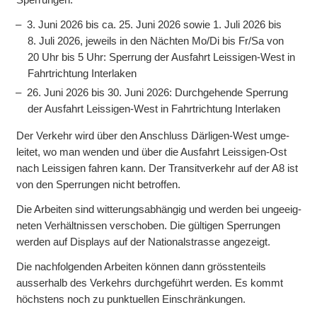
3. Juni 2026 bis ca. 25. Juni 2026 sowie 1. Juli 2026 bis
8. Juli 2026, jeweils in den Nächten Mo/Di bis Fr/Sa von
20 Uhr bis 5 Uhr: Sperrung der Aus­fahrt Leissigen-West in
Fahrt­richtung Interlaken
26. Juni 2026 bis 30. Juni 2026: Durch­gehende Sperrung
der Aus­fahrt Leissigen-West in Fahrt­richtung Interlaken
Der Verkehr wird über den An­schluss Därligen-West umge­
leitet, wo man wenden und über die Aus­fahrt Leissigen-Ost
nach Lei­ssigen fahren kann. Der Transit­verkehr auf der A8 ist
von den Sper­rungen nicht betroffen.
Die Arbei­ten sind witterungs­abhängig und werden bei ungeeig­
neten Verhält­nissen verschoben. Die gül­tigen Sperrungen
werden auf Dis­plays auf der National­strasse angezeigt.
Die nach­folgenden Arbei­ten können dann grössten­teils
ausser­halb des Ver­kehrs durch­geführt werden. Es kommt
höchstens noch zu punktuellen Einschränkungen.