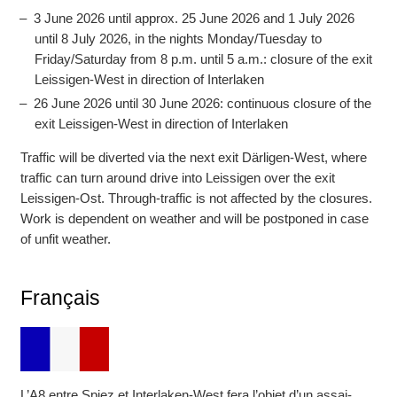
3 June 2026 until approx. 25 June 2026 and 1 July 2026
until 8 July 2026, in the nights Monday/Tuesday to
Friday/Saturday from 8 p.m. until 5 a.m.: clo­sure of the exit
Leissigen-West in direction of Interlaken
26 June 2026 until 30 June 2026: contin­uous clo­sure of the
exit Leissigen-West in direction of Interlaken
Traffic will be diverted via the next exit Därligen-West, where
traf­fic can turn around drive into Leissigen over the exit
Leissigen-Ost. Through-traffic is not affected by the closures.
Work is depen­dent on weather and will be post­poned in case
of unfit weather.
Français
L’A8 entre Spiez et Interlaken-West fera l’objet d’un assai­