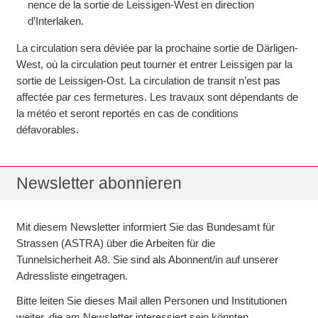
nence de la sortie de Leissigen-West en direction
d’Interlaken.
La circulation sera déviée par la pro­chaine sortie de Därligen-
West, où la circulation peut tourner et entrer Leissigen par la
sortie de Leissigen-Ost. La circu­lation de tran­sit n’est pas
affec­tée par ces fermetures. Les tra­vaux sont dépen­dants de
la météo et seront repor­tés en cas de conditions
défavorables.
Newsletter abonnieren
Mit diesem Newsletter informiert Sie das Bundes­amt für
Strassen (ASTRA) über die Arbeiten für die
Tunnelsicherheit A8. Sie sind als Abonnent/in auf unserer
Adressliste eingetragen.
Bitte leiten Sie dieses Mail allen Personen und Institutionen
weiter, die am Newsletter interessiert sein könnten.