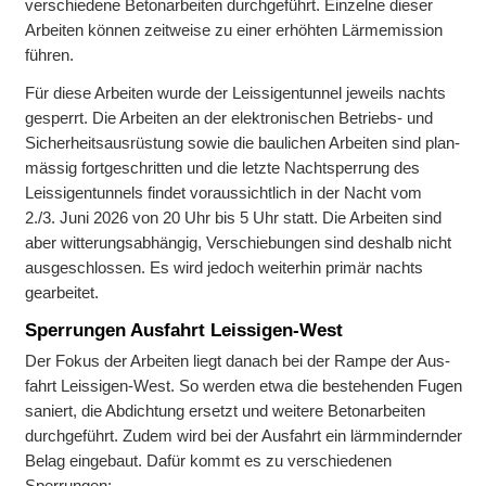
verschie­dene Beton­arbeiten durch­geführt. Ein­zelne dieser
Arbei­ten können zeit­weise zu einer erhöh­ten Lärm­emission
führen.
Für diese Arbei­ten wurde der Leissigen­tunnel je­weils nachts
gesperrt. Die Arbei­ten an der elektro­nischen Betriebs- und
Sicher­heits­aus­rüstung sowie die bau­lichen Arbei­ten sind plan­
mässig fort­ge­schrit­ten und die letzte Nacht­sperrung des
Leissigen­tunnels findet vor­aus­sichtlich in der Nacht vom
2./3. Juni 2026 von 20 Uhr bis 5 Uhr statt. Die Arbei­ten sind
aber witterungs­abhängig, Verschie­bungen sind des­halb nicht
ausgeschlossen. Es wird jedoch weiter­hin primär nachts
gearbeitet.
Sperrungen Ausfahrt Leissigen-West
Der Fokus der Arbei­ten liegt danach bei der Rampe der Aus­
fahrt Leissigen-West. So werden etwa die beste­henden Fugen
saniert, die Ab­dichtung er­setzt und wei­tere Beton­arbeiten
durchgeführt. Zudem wird bei der Aus­fahrt ein lärm­mindernder
Belag eingebaut. Dafür kommt es zu ver­schie­denen
Sperrungen: