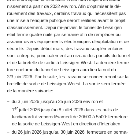
nissement à partir de 2032 environ. Afin d’opti­miser le dé­
roulement des travaux, certains travaux qui néces­sitent pas
une mise à l’enquête publique seront réali­sés avant le projet
d’assainissement. Depui mi-janvier, le tunnel de Leissigen
était fermé quatre nuits par se­maine afin de rem­placer ou
assai­nir divers équi­pements élec­tro­niques d’exploitation et de
sécurité. Depuis début mars, des travaux supplé­men­taires
sont entrepris, principalement au niveau des portails du tunnel
et de la bretelle de sortie à Leissigen-West. La dernière ferme­
ture noc­turne du tunnel de Leissigen aura lieu la nuit du
2/3 juin 2026. Par la suite, les travaux se concen­treront sur la
bre­telle de sortie de Leissigen-Weest. La sortie sera fermée
de la manière suivante:
du 3 juin 2026 jusqu’au 25 juin 2026 environ et
er
1
juillet 2026 jusqu’au 8 juillet 2026 dans les nuits de
lundi/mardi à vendredi/samedi de 20h00 à 5h00: ferme­ture
de la sortie de Leissigen-West en direction d’Interlaken
du 26 juin 2026 jusqu’au 30 juin 2026: ferme­ture en perma­